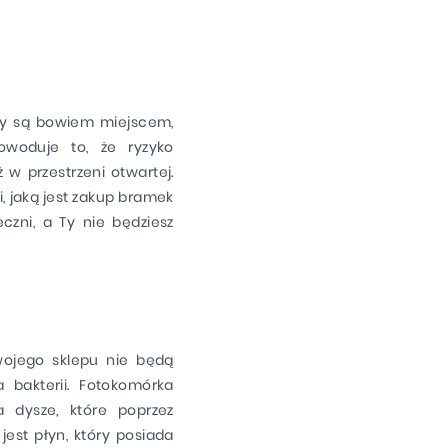
epy są bowiem miejscem,
Powoduje to, że ryzyko
ż w przestrzeni otwartej.
, jaką jest zakup bramek
czni, a Ty nie będziesz
wojego sklepu nie będą
 bakterii. Fotokomórka
 dysze, które poprzez
est płyn, który posiada