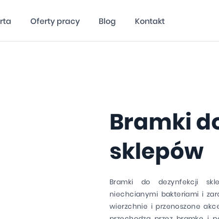
rta
Oferty pracy
Blog
Kontakt
Bramki do
sklepów
Bramki do dezynfekcji sk
niechcianymi bakteriami i zar
wierzchnie i przenoszone akce
przechodzą przez bramkę i p