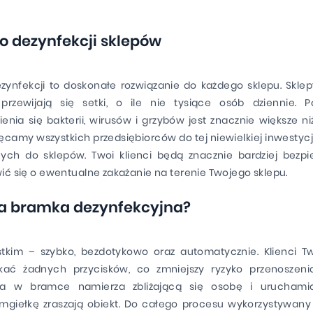
o dezynfekcji sklepów
zynfekcji to doskonałe rozwiązanie do każdego sklepu. Skl
 przewijają się setki, o ile nie tysiące osób dziennie. 
ienia się bakterii, wirusów i grzybów jest znacznie większe ni
camy wszystkich przedsiębiorców do tej niewielkiej inwestycji
ych do sklepów. Twoi klienci będą znacznie bardziej bezpie
ić się o ewentualne zakażanie na terenie Twojego sklepu.
ła bramka dezynfekcyjna?
stkim – szybko, bezdotykowo oraz automatycznie. Klienci T
ykać żadnych przycisków, co zmniejszy ryzyko przenoszenia
na w bramce namierza zbliżającą się osobę i uruchamia
giełkę zraszają obiekt. Do całego procesu wykorzystywany j