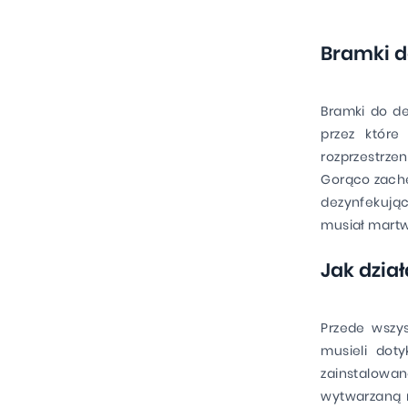
Bramki d
Bramki do de
przez które
rozprzestrzen
Gorąco zachę
dezynfekując
musiał martw
Jak dzia
Przede wszy
musieli dot
zainstalowa
wytwarzaną m