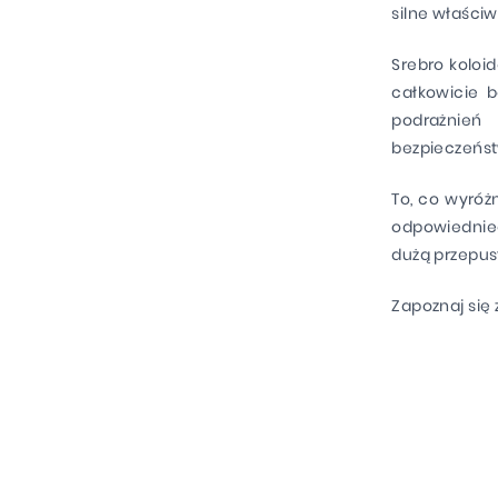
silne właściw
Srebro koloi
całkowicie b
podrażnień
bezpieczeństw
To, co wyróż
odpowiednie
dużą przepus
Zapoznaj się 