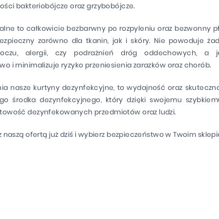
ości bakteriobójcze oraz grzybobójcze.
dalne to całkowicie bezbarwny po rozpyleniu oraz bezwonny pły
ezpieczny zarówno dla tkanin, jak i skóry. Nie powoduje ża
 oczu, alergii, czy podrażnień dróg oddechowych, a j
o i minimalizuje ryzyko przeniesienia zarazków oraz chorób.
nia nasze kurtyny dezynfekcyjne, to wydajność oraz skuteczn
go środka dezynfekcyjnego, który dzięki swojemu szybkiem
towość dezynfekowanych przedmiotów oraz ludzi.
z naszą ofertą już dziś i wybierz bezpieczeństwo w Twoim sklepi